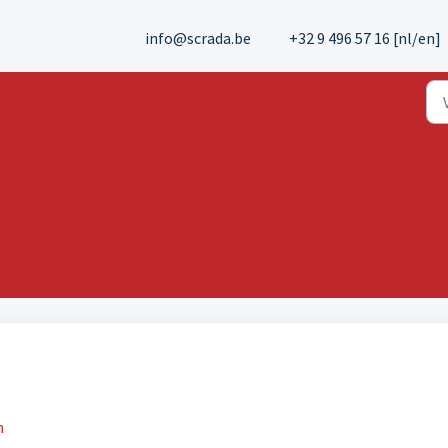
info@scrada.be
+32 9 496 57 16 [nl/en]
m