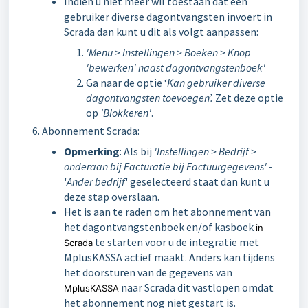
Indien u niet meer wil toestaan dat een
gebruiker diverse dagontvangsten invoert in
Scrada dan kunt u dit als volgt aanpassen:
'Menu > Instellingen > Boeken > Knop
'bewerken' naast dagontvangstenboek'
Ga naar de optie ‘
Kan gebruiker diverse
dagontvangsten toevoegen’.
Zet deze optie
op
'Blokkeren'
.
Abonnement Scrada:
Opmerking
: Als bij
'Instellingen > Bedrijf >
onderaan bij Facturatie bij Factuurgegevens' -
'
Ander bedrijf
' geselecteerd staat dan kunt u
deze stap overslaan.
Het is aan te raden om het abonnement van
het dagontvangstenboek en/of kasboek
in
te starten voor u de integratie met
Scrada
MplusKASSA actief maakt. Anders kan tijdens
het doorsturen van de gegevens van
naar Scrada dit vastlopen omdat
MplusKASSA
het abonnement nog niet gestart is.