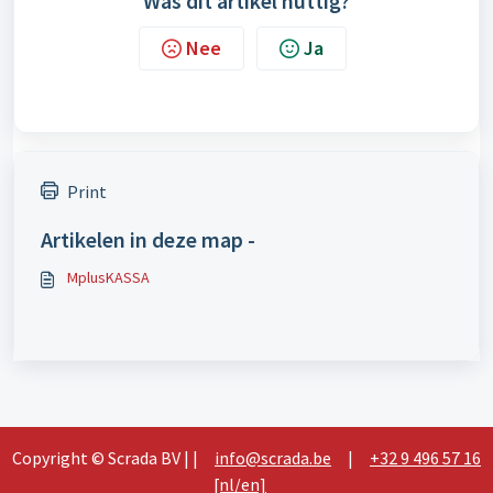
Was dit artikel nuttig?
Nee
Ja
Print
Artikelen in deze map -
MplusKASSA
Copyright © Scrada BV | |
info@scrada.be
|
+32 9 496 57 16
[nl/en]