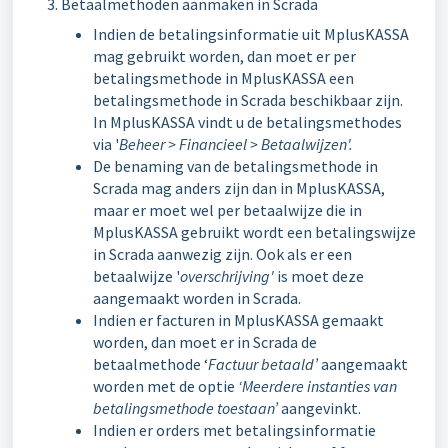
Betaalmethoden aanmaken in Scrada
Indien de betalingsinformatie uit MplusKASSA
mag gebruikt worden, dan moet er per
betalingsmethode in MplusKASSA een
betalingsmethode in Scrada beschikbaar zijn.
In MplusKASSA vindt u de betalingsmethodes
via '
Beheer > Financieel > Betaalwijzen'.
De benaming van de betalingsmethode in
Scrada mag anders zijn dan in MplusKASSA,
maar er moet wel per betaalwijze die in
MplusKASSA gebruikt wordt een betalingswijze
in Scrada aanwezig zijn. Ook als er een
betaalwijze '
overschrijving'
is moet deze
aangemaakt worden in Scrada.
Indien er facturen in MplusKASSA gemaakt
worden, dan moet er in Scrada de
betaalmethode ‘
Factuur betaald’
aangemaakt
worden met de optie
‘Meerdere instanties van
betalingsmethode toestaan’
aangevinkt.
Indien er orders met betalingsinformatie