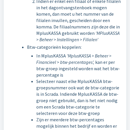
Indien er enkel één filiaal of enkele filialen
in het dagontvangstenboek mogen
komen, dan moet u het nummer van de
filialen invullen, gescheiden door een
komma. De filiaalnummers zijn deze die in
MplusKASSA gebruikt worden
'
MPlusKASSA
> Beheer > Instellingen > Filialen'
Btw-categorieën koppelen:
In MplusKASSA
'MplusKASSA > Beheer >
Financieel > btw-percentages',
kan er per
btw-groep ingesteld worden wat het btw-
percentage is
Selecteer naast elke MplusKASSA btw-
groepsnummer ook wat de btw-categorie
is in Scrada. Indiende MplusKASSA de btw-
groep niet gebruikt, dan is het niet nodig
om een Scrada btw-categorie te
selecteren voor deze btw-groep
Zijn er meerdere btw-percentages
mogelijk binnen het bedrijf en worden er