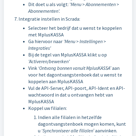
Dit doet u als volgt: '
M
enu > Abonnementen >
Abonnementen'.
Integratie instellen in Scrada:
Selecteer het bedrijf dat u wenst te koppelen
met MplusKASSA
Ga hiervoor naar
'Menu > Instellingen >
Integraties'
Bij de tegel van MplusKASSA klikt u op
'Activeren/bewerken'
Vink
‘Ontvang bonnen vanuit MplusKASSA’
aan
voor het dagontvangstenboek dat u wenst te
koppelen aan MplusKASSA
Vul de API-Server, API-poort, API-Ident en API-
wachtwoord in dat u ontvangen hebt van
MplusKASSA
Koppel uw filialen:
Indien alle filialen in hetzelfde
dagontvangstenboek mogen komen, kunt
u
‘Synchroniseer alle filialen’
aanvinken.