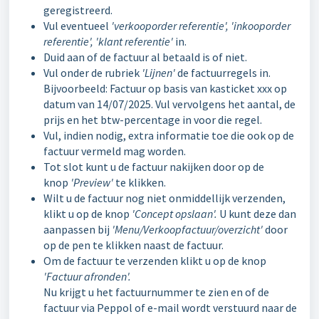
geregistreerd.
Vul eventueel
'verkooporder referentie', 'inkooporder
referentie', 'klant referentie'
in.
Duid aan of de factuur al betaald is of niet.
Vul onder de rubriek
'Lijnen'
de factuurregels in.
Bijvoorbeeld: Factuur op basis van kasticket xxx op
datum van 14/07/2025. Vul vervolgens het aantal, de
prijs en het btw-percentage in voor die regel.
Vul, indien nodig, extra informatie toe die ook op de
factuur vermeld mag worden.
Tot slot kunt u de factuur nakijken door op de
knop
'Preview'
te klikken.
Wilt u de factuur nog niet onmiddellijk verzenden,
klikt u op de knop
'Concept opslaan'.
U kunt deze dan
aanpassen bij
'Menu/Verkoopfactuur/overzicht'
door
op de pen te klikken naast de factuur.
Om de factuur te verzenden klikt u op de knop
'Factuur afronden'.
Nu krijgt u het factuurnummer te zien en of de
factuur via Peppol of e-mail wordt verstuurd naar de