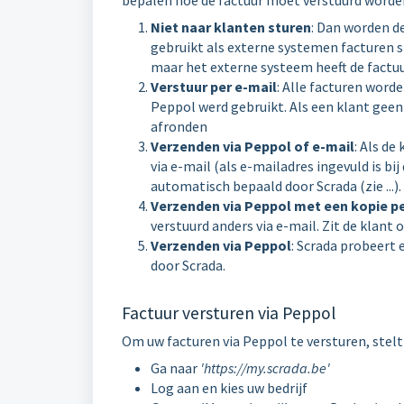
bepalen hoe de factuur moet verstuurd worden
Niet naar klanten sturen
: Dan worden d
gebruikt als externe systemen facturen 
maar het externe systeem heeft de factuur
Verstuur per e-mail
: Alle facturen word
Peppol werd gebruikt. Als een klant geen 
afronden
Verzenden via Peppol of e-mail
: Als de
via e-mail (als e-mailadres ingevuld is bi
automatisch bepaald door Scrada (zie ...).
Verzenden via Peppol met een kopie pe
verstuurd anders via e-mail. Zit de klant
Verzenden via Peppol
: Scrada probeert 
door Scrada.
Factuur versturen via Peppol
Om uw facturen via Peppol te versturen, stelt 
Ga naar
'https://my.scrada.be'
Log aan en kies uw bedrijf