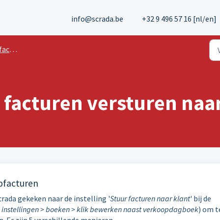
info@scrada.be
+32 9 496 57 16 [nl/en]
uren
 facturen versturen naa
pfacturen
rada gekeken naar de instelling '
Stuur facturen naar klant
' bij de
 instellingen > boeken > klik bewerken naast verkoopdagboek
) om t