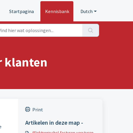
Startpagina
Kennisbank
Dutch
r klanten
Print
Artikelen in deze map -
e
(Elektronische) facturen versturen