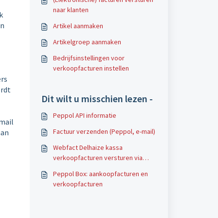
naar klanten
k
en
Artikel aanmaken
Artikelgroep aanmaken
Bedrijfsinstellingen voor
verkoopfacturen instellen
ers
ordt
Dit wilt u misschien lezen -
Peppol API informatie
-mail
Factuur verzenden (Peppol, e-mail)
aan
Webfact Delhaize kassa
verkoopfacturen versturen via
Scrada naar Peppol
Peppol Box: aankoopfacturen en
verkoopfacturen