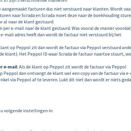
. Er zijn 5 verschillende manieren
e aangemaakt facturen dus niet verstuurd naar klanten. Wordt vaa
sturen naar Scrada en Scrada moet deze naar de boekhouding stur
 al naar de klant gestuurd.
en per e-mail naar de klant gestuurd. Was vooral de manier voordat
e-mail adres heeft dan wordt de factuur niet verstuurd bij het
 klant op Peppol zit dan wordt de factuur via Peppol verstuurd and
j de klant). Het Peppol ID waar Scrada de factuur naartoe stuurt, w
r e-mail
: Als de klant op Peppol zit wordt de factuur via Peppol
 op Peppol dan ontvangt de klant wel een copy van de factuur via e
enkel via Peppol af te leveren. Lukt dit niet dan wordt er niets ged
u volgende instellingen in: