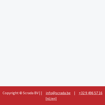
Copyright © Scrada BV | |
info@scrada.be
|
+32 9 496 57 16
[nl/en]