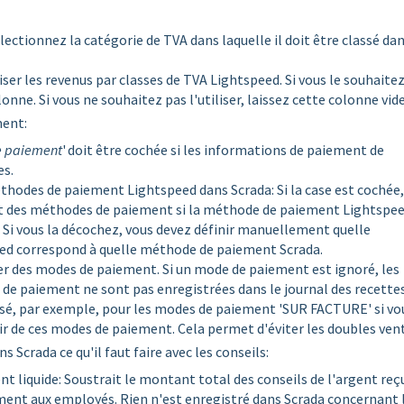
lectionnez la catégorie de TVA dans laquelle il doit être classé da
iser les revenus par classes de TVA Lightspeed. Si vous le souhaitez
ne. Si vous ne souhaitez pas l'utiliser, laissez cette colonne vid
ment:
e paiement
' doit être cochée si les informations de paiement de
es.
odes de paiement Lightspeed dans Scrada: Si la case est cochée,
 des méthodes de paiement si la méthode de paiement Lightspe
. Si vous la décochez, vous devez définir manuellement quelle
d correspond à quelle méthode de paiement Scrada.
orer des modes de paiement. Si un mode de paiement est ignoré, les
 de paiement ne sont pas enregistrées dans le journal des recette
ilisé, par exemple, pour les modes de paiement 'SUR FACTURE' si vo
tir de ces modes de paiement. Cela permet d'éviter les doubles ven
ans Scrada ce qu'il faut faire avec les conseils:
nt liquide: Soustrait le montant total des conseils de l'argent reç
ment aux employés. Rien n'est enregistré dans Scrada concernant 