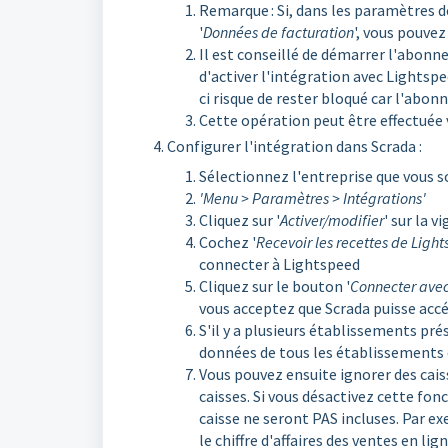
Remarque : Si, dans les paramètres de
'
Données de facturation
', vous pouvez
Il est conseillé de démarrer l'abonne
d'activer l'intégration avec Lightspe
ci risque de rester bloqué car l'abo
Cette opération peut être effectuée v
Configurer l'intégration dans Scrada :
Sélectionnez l'entreprise que vous s
'Menu > Paramètres > Intégrations'
Cliquez sur '
Activer/modifier
' sur la 
Cochez '
Recevoir les recettes de Ligh
connecter à Lightspeed
Cliquez sur le bouton '
Connecter avec
vous acceptez que Scrada puisse acc
S'il y a plusieurs établissements pré
données de tous les établissements 
Vous pouvez ensuite ignorer des caisse
caisses. Si vous désactivez cette fon
caisse ne seront PAS incluses. Par e
le chiffre d'affaires des ventes en lig