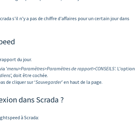
a s'il n'y a pas de chiffre d'affaires pour un certain jour dans
speed
 rapport du jour.
ia '
menu>Paramètres>Paramètres de rapport>CONSEILS'.
L'option
idiens
', doit être cochée.
s de cliquer sur ‘
Sauvegarder
’ en haut de la page.
xion dans Scrada ?
ightspeed à Scrada: