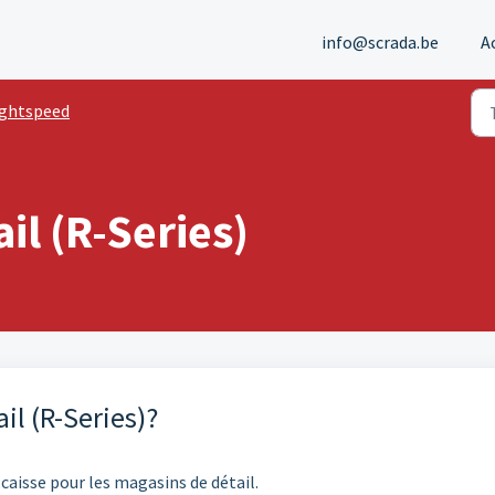
info@scrada.be
A
ightspeed
il (R-Series)
il (R-Series)?
 caisse pour les magasins de détail.