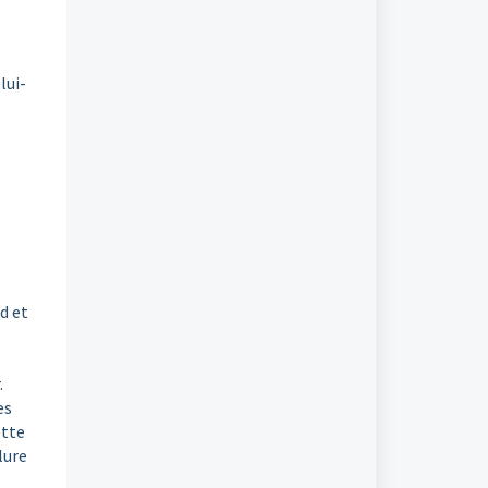
lui-
d et
.
es
ette
lure