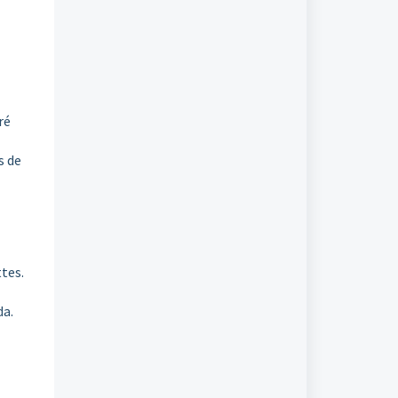
ré
s de
tes.
da.