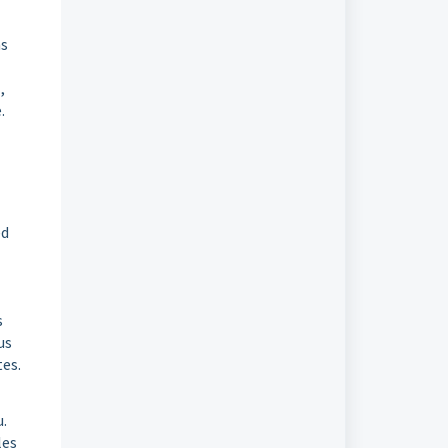
ns
,
e.
ed
s
us
tes.
u.
les